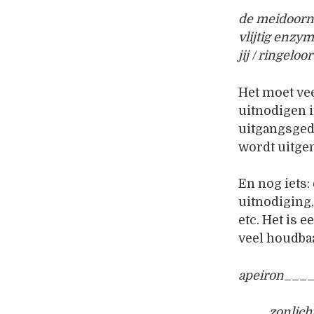
de meidoorn 
vlijtig enzy
jij / ringeloo
Het moet vee
uitnodigen i
uitgangsgedi
wordt uitge
En nog iets: 
uitnodiging,
etc. Het is 
veel houdbaa
apeiron
___
____
zonlich