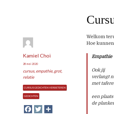
Cursu
Welkom terug
Hoe kunnen 
Kamiel Choi
Empathie
28 mei 2020
Ook jij
cursus
,
empathie
,
grot
,
verlangt 
relatie
met tafere
CURSUS GEDICHTEN VERBETEREN
een plaat
GEDICHTEN
de planke
Facebook
Twitter
Delen