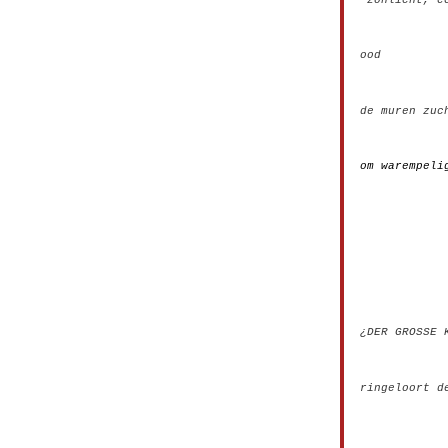
ood
____
de
mu
ren
zu
c
om warempe
____________
___________
¿DER GROSSE 
ringeloort 
____________