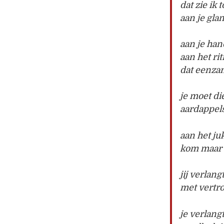
dat zie ik 
aan je gl
aan je han
aan het ri
dat eenza
je moet die
aardappel
aan het ju
kom maar
jij verlan
met vertro
je verlangt