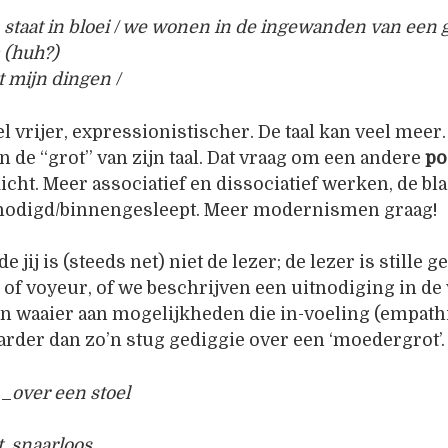
staat in bloei / we wonen in de ingewanden van een ge
m (huh?)
rt mijn dingen /
l vrijer, expressionistischer. De taal kan veel meer
n de “grot” van zijn taal. Dat vraag om een andere
po
cht. Meer associatief en dissociatief werken, de bl
nodigd/binnengesleept. Meer modernismen graag!
de jij is (steeds net) niet de lezer; de lezer is stille 
 of voyeur, of we beschrijven een uitnodiging in de
een waaier aan mogelijkheden die in-voeling (empath
rder dan zo’n stug gediggie over een ‘moedergrot’.
__
over een stoel
t, snaarloos