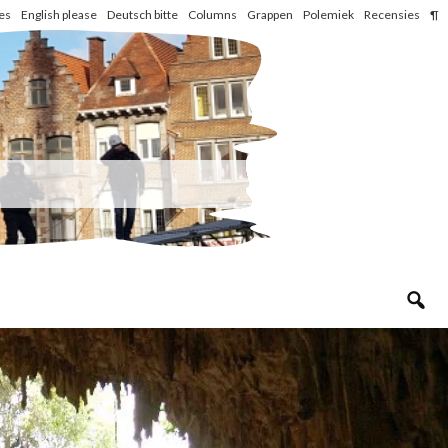
les
English please
Deutsch bitte
Columns
Grappen
Polemiek
Recensies
¶