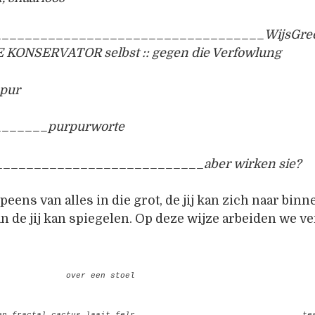
___________________________________WijsGre
KONSERVATOR selbst :: gegen die Verfowlung
 pur
______purpurworte
___________________________aber wirken sie?
peens van alles in die grot, de jij kan zich naar binn
an de jij kan spiegelen. Op deze wijze arbeiden we v
______________
over een stoel
en fractal cactus laait felr
_________________________________
tes