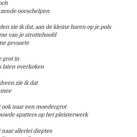
toch
anzende oorschelpen
den zie ik dat, aan de kleine haren op je pols
tme van je strottehoofd
me gevaarte
 grot in
s laten overkoken
kbeen zie ik dat
 mee
gt ook naar een moedergrot
uwde spatters op het pleisterwerk
 naar allerlei dieptes