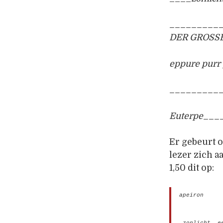
_________
DER GROSSE 
eppure purr
__________
Euterpe___
Er gebeurt o
lezer zich a
1,50 dit op:
apeiron
_____
_
zonlicht, e