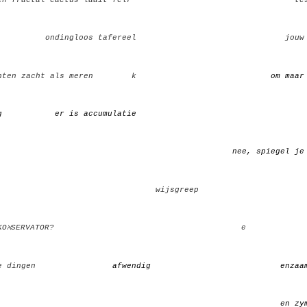
_______
ondingloos tafereel
_______ ______________________
jouw
hten
za
cht als
me
ren
________
k
_______________________ __
om maa
lig
_________
er is accumulatie
________ __________
_________________________________________________
nee, spiegel 
_________________________________
wijsgreep
KOℵSERVATOR?
__________________________________
e
de dingen
_______________
afwendig
ining eedat
enzaa
____________________________________________________+_____
en zy