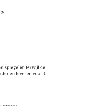
ep
en spiegelen terwijl de
erder en leveren voor €
 pommettes