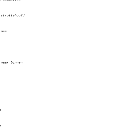
 strottehoofd
r mee
je naar binnen
m
m