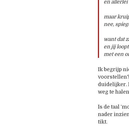
en allerlei
maar kruip
nee, spieg
want dat z
en jij loo
met een o
Ik begrijp n
voorstellen?
duidelijker.
weg te halen
Is de taal ‘m
nader inzie
tikt.