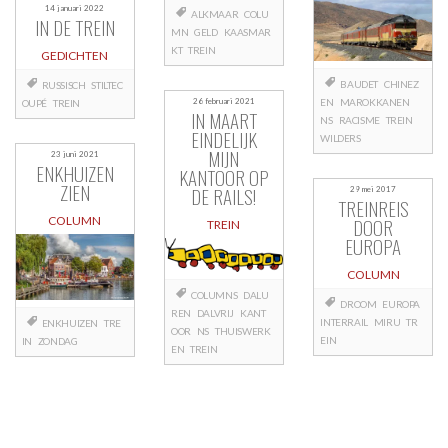
14 januari 2022
ALKMAAR
COLU
IN DE TREIN
MN
GELD
KAASMAR
KT
TREIN
GEDICHTEN
BAUDET
CHINEZ
RUSSISCH
STILTEC
EN
MAROKKANEN
26 februari 2021
OUPÉ
TREIN
IN MAART
NS
RACISME
TREIN
EINDELIJK
WILDERS
MIJN
23 juni 2021
ENKHUIZEN
KANTOOR OP
ZIEN
DE RAILS!
29 mei 2017
TREINREIS
COLUMN
DOOR
TREIN
EUROPA
COLUMN
COLUMNS
DALU
DROOM
EUROPA
REN
DALVRIJ
KANT
INTERRAIL
MIRU
TR
ENKHUIZEN
TRE
OOR
NS
THUISWERK
EIN
IN
ZONDAG
EN
TREIN
Berichtnavigatie