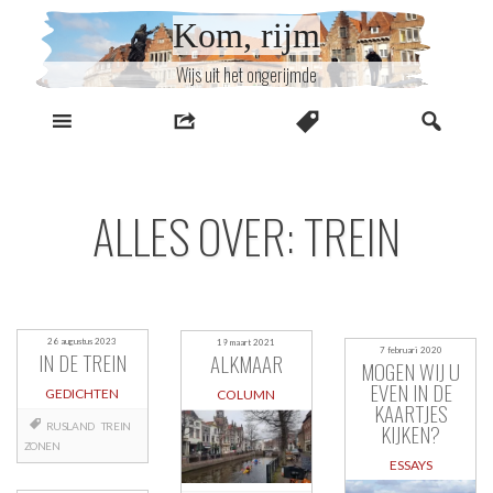
Naar
Kom, rijm
inhoud
Wijs uit het ongerijmde
ALLES OVER: TREIN
26 augustus 2023
19 maart 2021
7 februari 2020
IN DE TREIN
ALKMAAR
MOGEN WIJ U
EVEN IN DE
GEDICHTEN
COLUMN
KAARTJES
KIJKEN?
RUSLAND
TREIN
ZONEN
ESSAYS