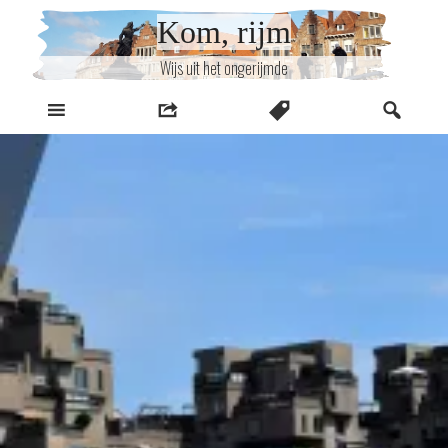
Naar
Kom, rijm
inhoud
Wijs uit het ongerijmde