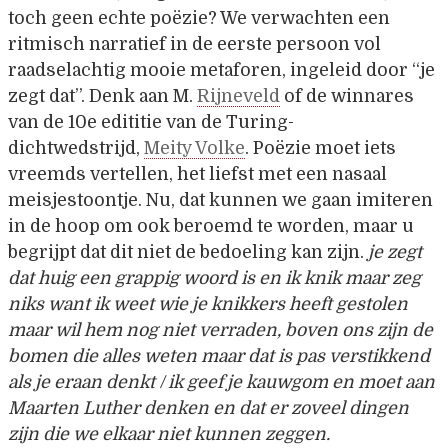
toch geen echte poëzie? We verwachten een
ritmisch narratief in de eerste persoon vol
raadselachtig mooie metaforen, ingeleid door “je
zegt dat”. Denk aan M.
Rijneveld
of de winnares
van de 10e edititie van de Turing-
dichtwedstrijd,
Meity Volke
. Poëzie moet iets
vreemds vertellen, het liefst met een nasaal
meisjestoontje. Nu, dat kunnen we gaan imiteren
in de hoop om ook beroemd te worden, maar u
begrijpt dat dit niet de bedoeling kan zijn.
je zegt
dat huig een grappig woord is en ik knik maar zeg
niks want ik weet wie je knikkers heeft gestolen
maar wil hem nog niet verraden, boven ons zijn de
bomen die alles weten maar dat is pas verstikkend
als je eraan denkt / ik geef je kauwgom en moet aan
Maarten Luther denken en dat er zoveel dingen
zijn die we elkaar niet kunnen zeggen.