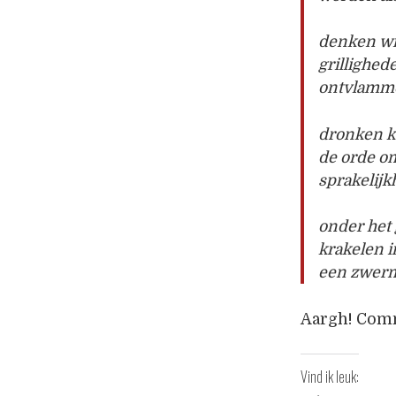
denken wie
grillighed
ontvlamme
dronken k
de orde o
sprakelij
onder het
krakelen i
een zwerm
Aargh! Comme
Vind ik leuk: