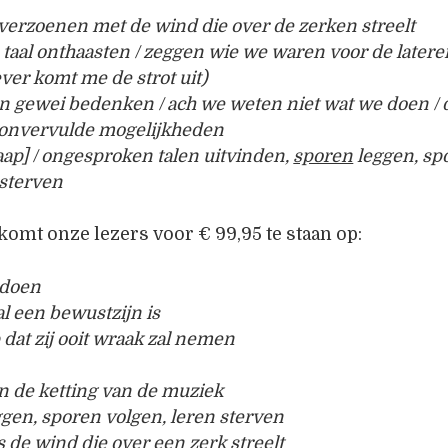
e verzoenen met de wind die over de zerken streelt
e taal onthaasten / zeggen wie we waren voor de latere
ever komt me de strot uit)
en gewei bedenken / ach we weten niet wat we doen / d
 onvervulde mogelijkheden
gaap] / ongesproken talen uitvinden,
sporen
leggen, spo
rsterven
komt onze lezers voor € 99,95 te staan op:
 doen
aal een bewustzijn is
 dat zij ooit wraak zal nemen
n de ketting van de muziek
gen, sporen volgen, leren sterven
 de wind die over een zerk streelt