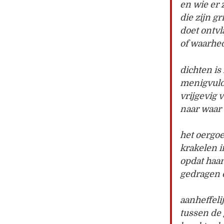
en wie er 
die zijn g
doet ontv
of waarhed
dichten is
menigvuld
vrijgevig 
naar waar 
het oergo
krakelen i
opdat haar
gedragen 
aanheffeli
tussen de 