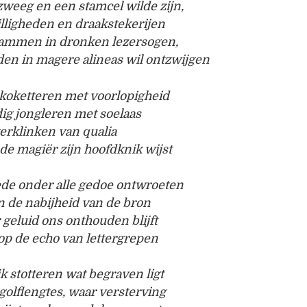
zweeg en een stamcel wilde zijn,
rilligheden en draakstekerijen
lammen in dronken lezersogen,
en in magere alineas wil ontzwijgen
 koketteren met voorlopigheid
ig jongleren met soelaas
verklinken van qualia
de magiër zijn hoofdknik wijst
ede onder alle gedoe ontwroeten
n de nabijheid van de bron
 geluid ons onthouden blijft
op de echo van lettergrepen
jk stotteren wat begraven ligt
golflengtes, waar versterving