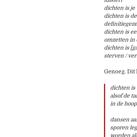
dichten is j
dichten is d
definitiegez
dichten is e
omzetten in
dichten is [
sterven / ve
Genoeg. Dit 
dichten is
alsof de t
in de hoop
dansen aa
sporen leg
worden als