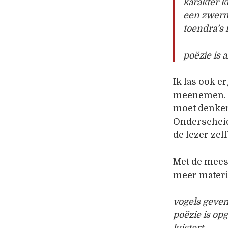
karakter k
een zwerm
toendra’s
poëzie is 
Ik las ook 
meenemen. De
moet denken,
Onderscheid
de lezer zel
Met de mees
meer materia
vogels geven
poëzie is op
luistert