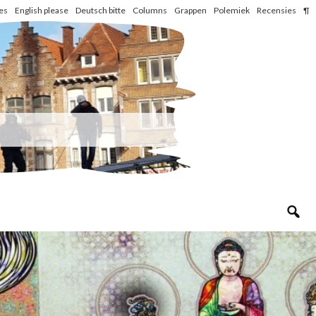
les
English please
Deutsch bitte
Columns
Grappen
Polemiek
Recensies
¶