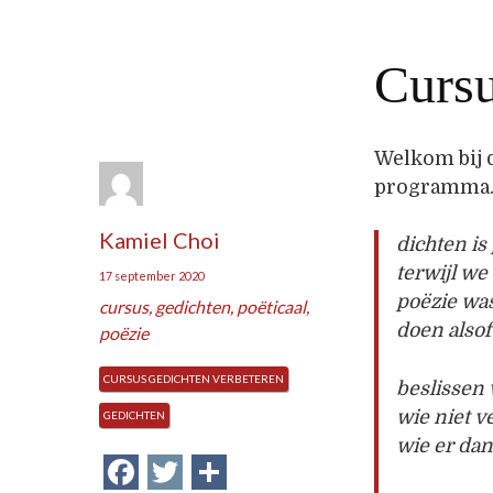
Cursu
Welkom bij d
programma
Kamiel Choi
dichten i
terwijl we
17 september 2020
poëzie was
cursus
,
gedichten
,
poëticaal
,
doen alsof
poëzie
CURSUS GEDICHTEN VERBETEREN
beslissen 
wie niet v
GEDICHTEN
wie er da
Facebook
Twitter
Delen