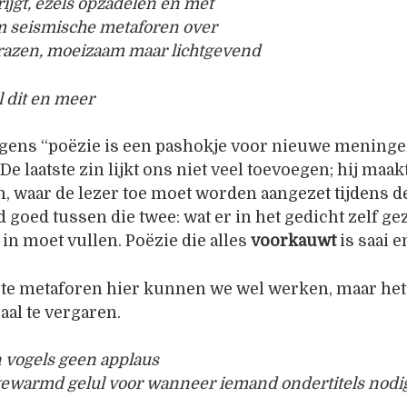
rijgt, ezels opzadelen en met
 seismische metaforen over
 razen, moeizaam maar lichtgevend
al dit en meer
ergens “poëzie is een pashokje voor nieuwe meninge
 laatste zin lijkt ons niet veel toevoegen; hij maakt
 waar de lezer toe moet worden aangezet tijdens de
 goed tussen die twee: wat er in het gedicht zelf 
f in moet vullen. Poëzie die alles
voorkauwt
is saai en
te metaforen hier kunnen we wel werken, maar he
al te vergaren.
 vogels geen applaus
gewarmd gelul voor wanneer iemand ondertitels nodig